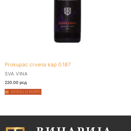
Prokupac crvena kap 0.187
SVA VINA
220.00
рсд
DODAJ U KORPU