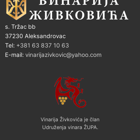
s. Tržac bb
37230 Aleksandrovac
Tel:
+381 63 837 10 63
E-mail:
vinarijazivkovic@yahoo.com
Vinarija Živkovića je član
Udruženja vinara ŽUPA.