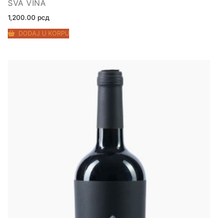
SVA VINA
1,200.00
рсд
DODAJ U KORPU